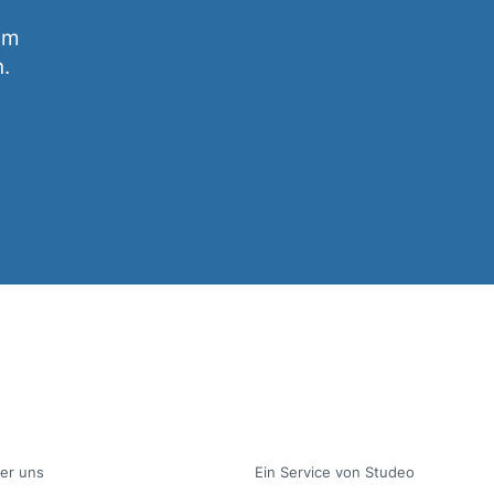
um
n.
er uns
Ein Service von Studeo