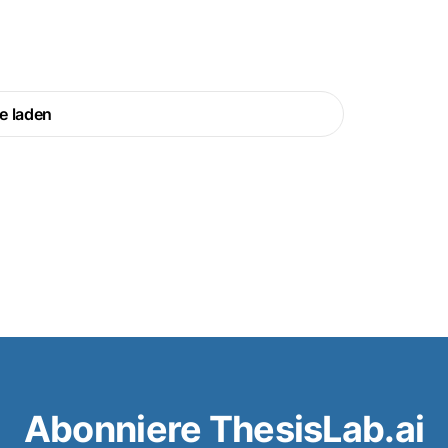
e laden
Abonniere ThesisLab.ai