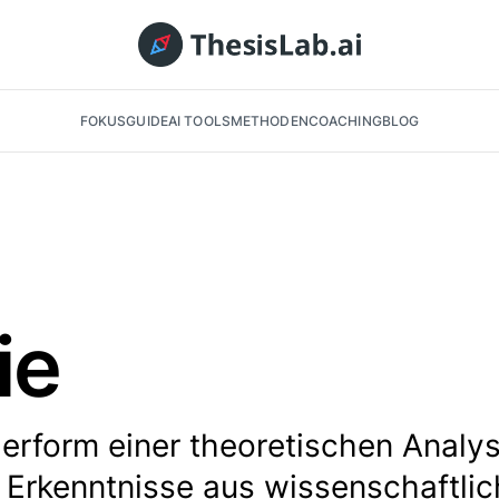
FOKUS
GUIDE
AI TOOLS
METHODEN
COACHING
BLOG
ie
erform einer theoretischen Analys
 Erkenntnisse aus wissenschaftli