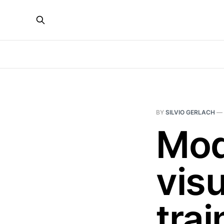
BY
SILVIO GERLACH
—
Mod
visu
trai