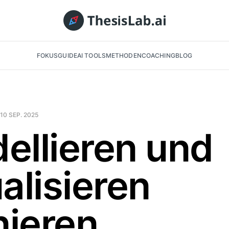
FOKUS
GUIDE
AI TOOLS
METHODEN
COACHING
BLOG
10 SEP. 2025
ellieren und
alisieren
nieren