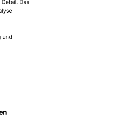
 Detail. Das
alyse
g und
.
ten